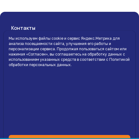
Контакты
Мы используем файлы cookie и сервис Яндекс.Метрика для
+7 83145 22-333
анализа посещаемости сайта, улучшения его работы и
Доставка с 8:00 до 20:00
персонализации сервиса. Продолжая пользоваться сайтом или
market@blagovica.ru
нажимая «Согласен», вы соглашаетесь на обработку данных с
использованием указанных средств в соответствии с Политикой
обработки персональных данных.
Каталог
Доставка и оплата
Оптовикам
О нас
Присоединяйтесь к нам в соц.сетях
Расскажите о нас друзьям
Наши соцсети