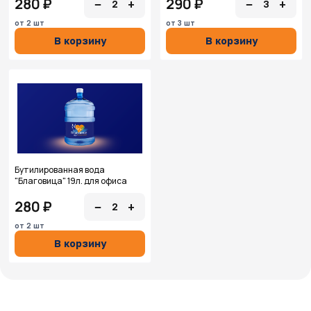
280 ₽
290 ₽
−
+
−
+
2
3
от 2 шт
от 3 шт
В корзину
В корзину
Бутилированная вода
"Благовица" 19л. для офиса
280 ₽
−
+
2
от 2 шт
В корзину